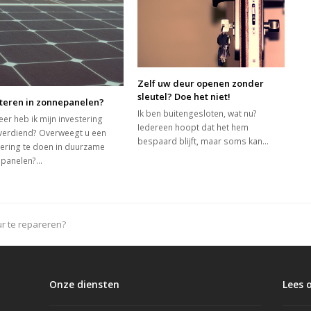
Zelf uw deur openen zonder
sleutel? Doe het niet!
steren in zonnepanelen?
Ik ben buitengesloten, wat nu?
er heb ik mijn investering
Iedereen hoopt dat het hem
verdiend? Overweegt u een
bespaard blijft, maar soms kan…
tering te doen in duurzame
panelen?…
r te repareren?
Onze diensten
Lees 