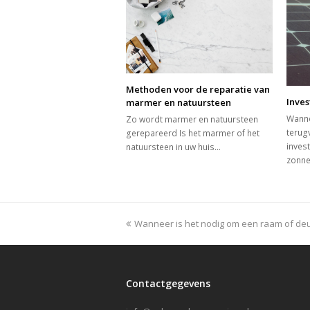
Methoden voor de reparatie van
Inve
marmer en natuursteen
Wanne
Zo wordt marmer en natuursteen
terug
gerepareerd Is het marmer of het
inves
natuursteen in uw huis…
zonne
previous
Wanneer is het nodig om een raam of deu
post:
Contactgegevens