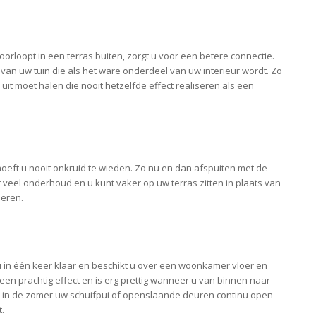
rloopt in een terras buiten, zorgt u voor een betere connectie.
van uw tuin die als het ware onderdeel van uw interieur wordt. Zo
cs uit moet halen die nooit hetzelfde effect realiseren als een
hoeft u nooit onkruid te wieden. Zo nu en dan afspuiten met de
 veel onderhoud en u kunt vaker op uw terras zitten in plaats van
deren.
 u in één keer klaar en beschikt u over een woonkamer vloer en
eft een prachtig effect en is erg prettig wanneer u van binnen naar
 in de zomer uw schuifpui of openslaande deuren continu open
t.