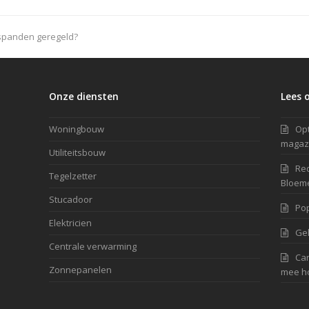
fspanden geregeld?
Onze diensten
Lees 
Woningbouw
Opt
magazi
Utiliteitsbouw
Red
Tegelzetter
Bloem
Stucadoor
Pop
Elektricien
Ge
Centrale verwarming
Car
Zonnepanelen
mee h