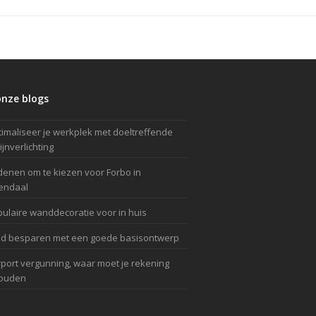
onze blogs
imaliseer je werkplek met doeltreffende
jnverlichting
enen om te kiezen voor Forbo in
endaal
ulaire wanddecoratie voor in huis
ld besparen met een goede basisontwerp
port vergunning, waar moet je rekening
ouden